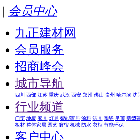
|
会员中心
九正建材网
会员服务
招商峰会
城市导航
四川
西部
江苏
重庆
武汉
西安
郑州
佛山
贵州
哈尔滨
沈
行业频道
门窗
地板
家具
灯具
智能家居
涂料
洁具
陶瓷
吊顶
新型
板材
整体家居
园艺
窗帘
机械
防水
衣柜
节能环保
客户中心